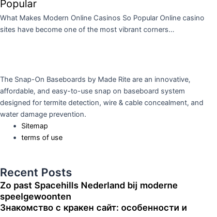
Popular
What Makes Modern Online Casinos So Popular Online casino
sites have become one of the most vibrant corners...
The Snap-On Baseboards by Made Rite are an innovative,
affordable, and easy-to-use snap on baseboard system
designed for termite detection, wire & cable concealment, and
water damage prevention.
Sitemap
terms of use
Recent Posts
Zo past Spacehills Nederland bij moderne
Page
Page
Page
Page
Page
speelgewoonten
Знакомство с кракен сайт: особенности и