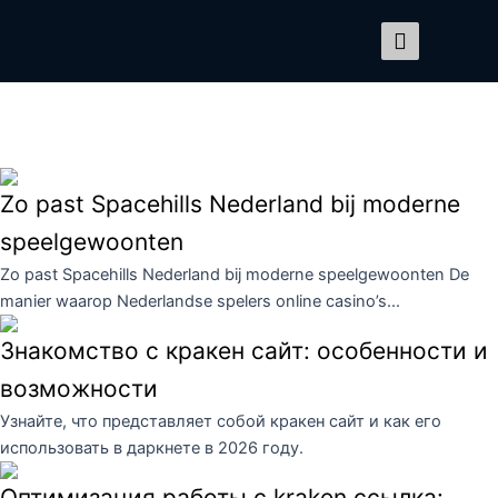
Skip
to
content
Zo past Spacehills Nederland bij moderne
speelgewoonten
Zo past Spacehills Nederland bij moderne speelgewoonten De
manier waarop Nederlandse spelers online casino’s...
Знакомство с кракен сайт: особенности и
возможности
Узнайте, что представляет собой кракен сайт и как его
использовать в даркнете в 2026 году.
Оптимизация работы с kraken ссылка: